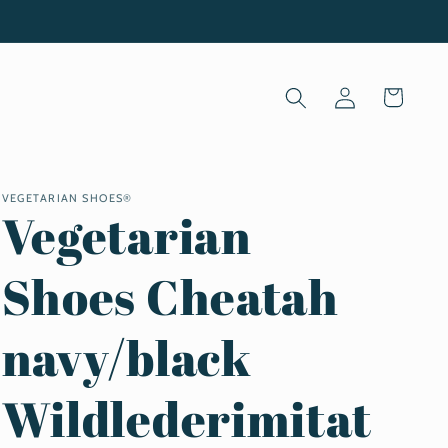
Warenkorb
Einloggen
VEGETARIAN SHOES®
Vegetarian
Shoes Cheatah
navy/black
Wildlederimitat