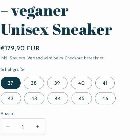
– veganer
Unisex Sneaker
Normaler
€129,90 EUR
Preis
Inkl. Steuern.
Versand
wird beim Checkout berechnet
Schuhgröße
37
38
39
40
41
42
43
44
45
46
Anzahl
Anzahl
Verringere
Erhöhe
die
die