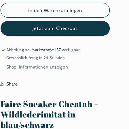
Menge
Menge
für
für
In den Warenkorb legen
Vegetarian
Vegetarian
Shoes
Shoes
Jetzt zum Checkout
Cheatah
Cheatah
navy/black
navy/black
Wildlederimitat
Wildlederimitat
–
–
Abholung bei
Marktstraße 137
verfügbar
veganer
veganer
Gewöhnlich fertig in 24 Stunden
Unisex
Unisex
Shop-Informationen anzeigen
Sneaker
Sneaker
Share
Faire Sneaker Cheatah –
Wildlederimitat in
blau/schwarz