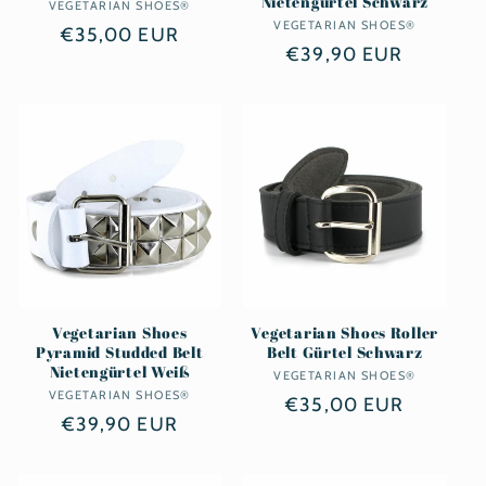
Nietengürtel Schwarz
VEGETARIAN SHOES®
Anbieter:
VEGETARIAN SHOES®
Anbieter:
Normaler
€35,00 EUR
Normaler
€39,90 EUR
Preis
Preis
Vegetarian Shoes
Vegetarian Shoes Roller
Pyramid Studded Belt
Belt Gürtel Schwarz
Nietengürtel Weiß
VEGETARIAN SHOES®
Anbieter:
VEGETARIAN SHOES®
Anbieter:
Normaler
€35,00 EUR
Normaler
€39,90 EUR
Preis
Preis