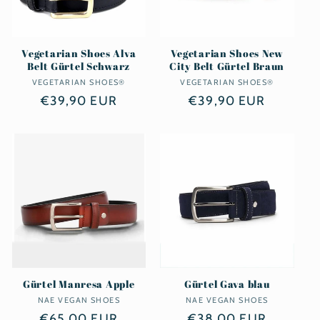
Vegetarian Shoes Alva
Vegetarian Shoes New
Belt Gürtel Schwarz
City Belt Gürtel Braun
VEGETARIAN SHOES®
Anbieter:
VEGETARIAN SHOES®
Anbieter:
Normaler
€39,90 EUR
Normaler
€39,90 EUR
Preis
Preis
Gürtel Manresa Apple
Gürtel Gava blau
NAE VEGAN SHOES
Anbieter:
NAE VEGAN SHOES
Anbieter:
Normaler
€65,00 EUR
Normaler
€38,00 EUR