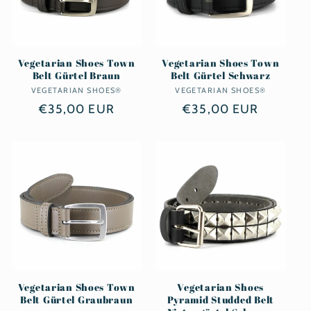
Vegetarian Shoes Town
Vegetarian Shoes Town
Belt Gürtel Braun
Belt Gürtel Schwarz
VEGETARIAN SHOES®
Anbieter:
VEGETARIAN SHOES®
Anbieter:
Normaler
€35,00 EUR
Normaler
€35,00 EUR
Preis
Preis
Vegetarian Shoes Town
Vegetarian Shoes
Belt Gürtel Graubraun
Pyramid Studded Belt