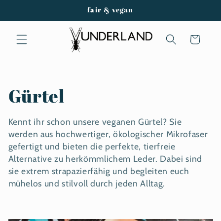
Direkt
fair & vegan
zum
Inhalt
Warenkorb
K
Gürtel
a
Kennt ihr schon unsere veganen Gürtel? Sie
t
werden aus hochwertiger, ökologischer Mikrofaser
gefertigt und bieten die perfekte, tierfreie
e
Alternative zu herkömmlichem Leder. Dabei sind
sie extrem strapazierfähig und begleiten euch
g
mühelos und stilvoll durch jeden Alltag.
o