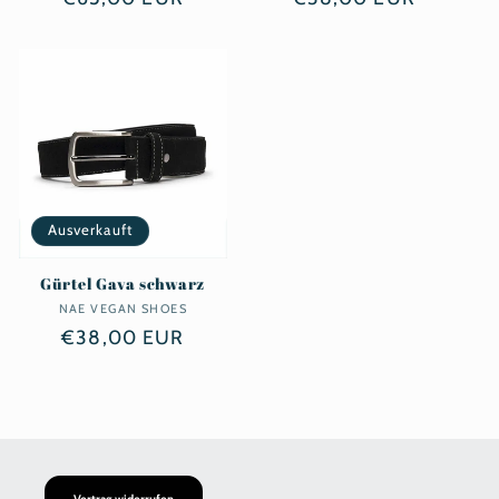
Preis
Preis
Ausverkauft
Gürtel Gava schwarz
NAE VEGAN SHOES
Anbieter:
Normaler
€38,00 EUR
Preis