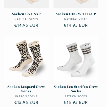
Socken CAT NAP
Socken DOG WITH CUP
NATURAL VIBES
Anbieter:
NATURAL VIBES
Anbieter:
Normaler
€14,95 EUR
Normaler
€14,95 EUR
Preis
Preis
Socken Leopard Crew
Socken Leo Streifen Crew
Socks
Socks
PATRON SOCKS
Anbieter:
PATRON SOCKS
Anbieter:
Normaler
€15,95 EUR
Normaler
€15,95 EUR