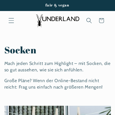
Direkt
fair & vegan
zum
Inhalt
Warenkorb
K
Socken
a
Mach jeden Schritt zum Highlight – mit Socken, die
t
so gut aussehen, wie sie sich anfühlen.
Große Pläne? Wenn der Online-Bestand nicht
e
reicht: Frag uns einfach nach größeren Mengen!
g
o