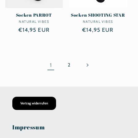
Socken PARROT
Socken SHOOTING STAR
NATURAL VIBES
Anbieter:
NATURAL VIBES
Anbieter:
Normaler
€14,95 EUR
Normaler
€14,95 EUR
Preis
Preis
1
2
Vertrag widerrufen
Impressum