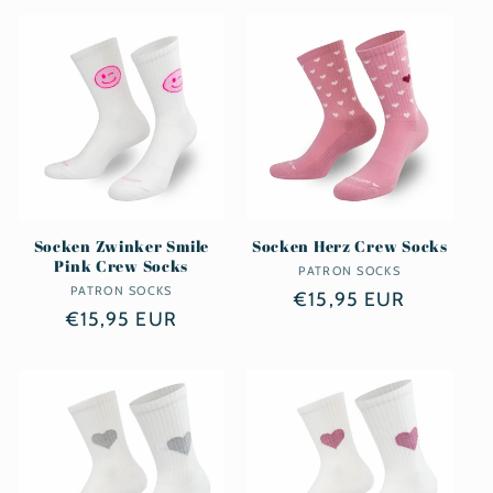
Socken Zwinker Smile
Socken Herz Crew Socks
Pink Crew Socks
PATRON SOCKS
Anbieter:
PATRON SOCKS
Anbieter:
Normaler
€15,95 EUR
Normaler
€15,95 EUR
Preis
Preis