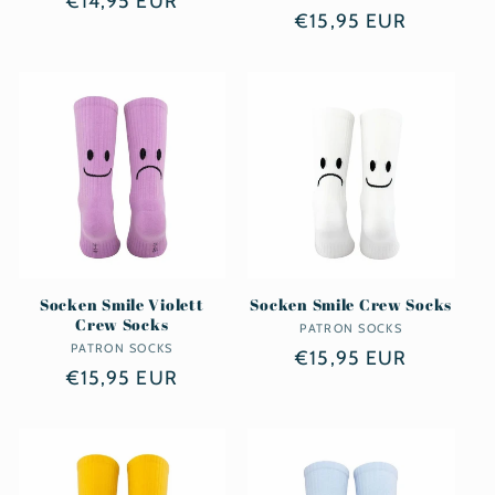
Normaler
€14,95 EUR
Normaler
€15,95 EUR
Preis
Preis
Socken Smile Violett
Socken Smile Crew Socks
Crew Socks
PATRON SOCKS
Anbieter:
PATRON SOCKS
Anbieter:
Normaler
€15,95 EUR
Normaler
€15,95 EUR
Preis
Preis