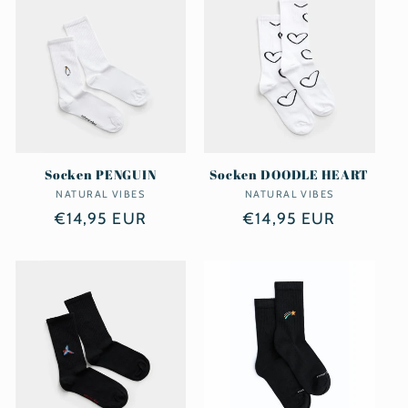
Socken PENGUIN
Socken DOODLE HEART
NATURAL VIBES
Anbieter:
NATURAL VIBES
Anbieter:
Normaler
€14,95 EUR
Normaler
€14,95 EUR
Preis
Preis