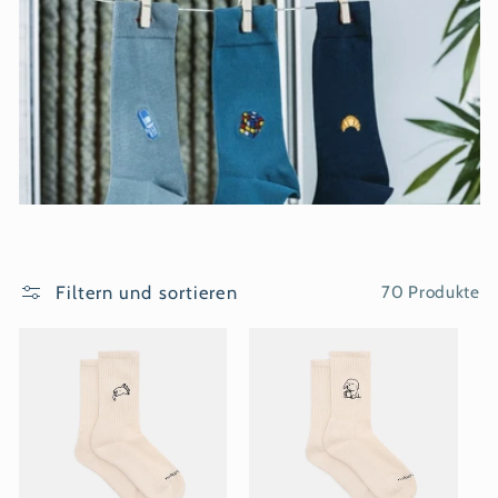
r
i
e
:
Filtern und sortieren
70 Produkte