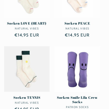
Socken LOVE (HEART)
Socken PEACE
NATURAL VIBES
Anbieter:
NATURAL VIBES
Anbieter:
Normaler
€14,95 EUR
Normaler
€14,95 EUR
Preis
Preis
Socken TENNIS
Socken Smile Lila Crew
Socks
NATURAL VIBES
Anbieter:
PATRON SOCKS
Anbieter: