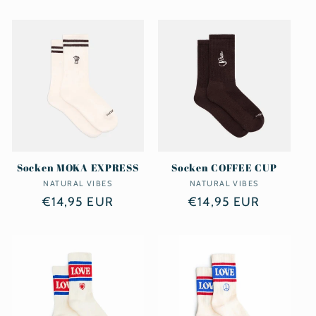
Preis
Preis
Socken MOKA EXPRESS
Socken COFFEE CUP
NATURAL VIBES
Anbieter:
NATURAL VIBES
Anbieter:
Normaler
€14,95 EUR
Normaler
€14,95 EUR
Preis
Preis