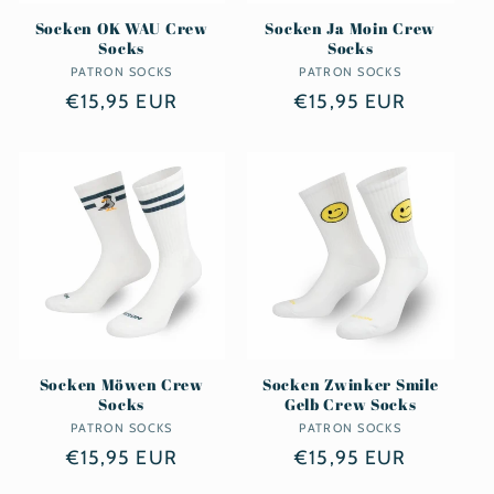
Socken OK WAU Crew
Socken Ja Moin Crew
Socks
Socks
PATRON SOCKS
Anbieter:
PATRON SOCKS
Anbieter:
Normaler
€15,95 EUR
Normaler
€15,95 EUR
Preis
Preis
Socken Möwen Crew
Socken Zwinker Smile
Socks
Gelb Crew Socks
PATRON SOCKS
Anbieter:
PATRON SOCKS
Anbieter:
Normaler
€15,95 EUR
Normaler
€15,95 EUR
Preis
Preis