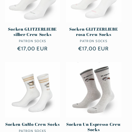
Socken GLITZERLIEBE
Socken GLITZERLIEBE
silber Crew Socks
rosa Crew Socks
PATRON SOCKS
Anbieter:
PATRON SOCKS
Anbieter:
Normaler
€17,00 EUR
Normaler
€17,00 EUR
Preis
Preis
Socken GuMo Crew Socks
Socken Un Espresso Crew
Socks
PATRON SOCKS
Anbieter: