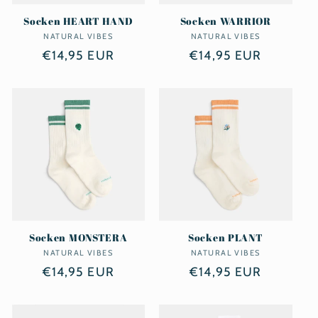
Socken HEART HAND
Socken WARRIOR
NATURAL VIBES
Anbieter:
NATURAL VIBES
Anbieter:
Normaler
€14,95 EUR
Normaler
€14,95 EUR
Preis
Preis
Socken MONSTERA
Socken PLANT
NATURAL VIBES
Anbieter:
NATURAL VIBES
Anbieter:
Normaler
€14,95 EUR
Normaler
€14,95 EUR
Preis
Preis