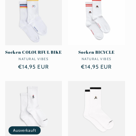
Socken COLOURFUL BIKE
Socken BICYCLE
NATURAL VIBES
Anbieter:
NATURAL VIBES
Anbieter:
Normaler
€14,95 EUR
Normaler
€14,95 EUR
Preis
Preis
Ausverkauft