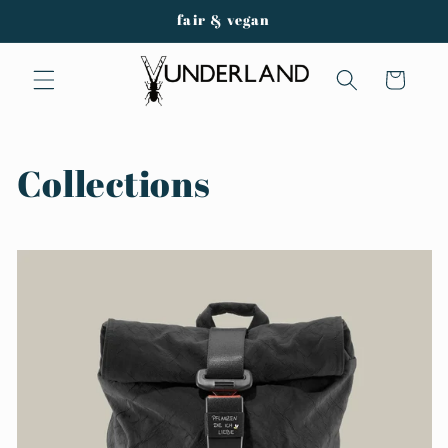
Direkt
fair & vegan
zum
Inhalt
Warenkorb
Collections