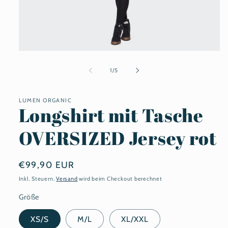
Medien
1
in
von
1
/
5
Modal
öffnen
LUMEN ORGANIC
Longshirt mit Tasche
OVERSIZED Jersey rot
Normaler
€99,90 EUR
Preis
Inkl. Steuern.
Versand
wird beim Checkout berechnet
Größe
XS/S
M/L
XL/XXL