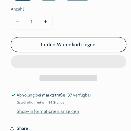
Anzahl
Anzahl
Verringere
Erhöhe
die
die
Menge
Menge
für
für
In den Warenkorb legen
Longshirt
Longshirt
mit
mit
Tasche
Tasche
OVERSIZED
OVERSIZED
Jersey
Jersey
rot
rot
Abholung bei
Marktstraße 137
verfügbar
Gewöhnlich fertig in 24 Stunden
Shop-Informationen anzeigen
Share