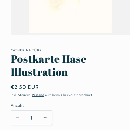
Medien
1
in
Modal
CATHERINA TÜRK
Postkarte Hase
öffnen
Illustration
Normaler
€2,50 EUR
Preis
Inkl. Steuern.
Versand
wird beim Checkout berechnet
Anzahl
Anzahl
Verringere
Erhöhe
die
die