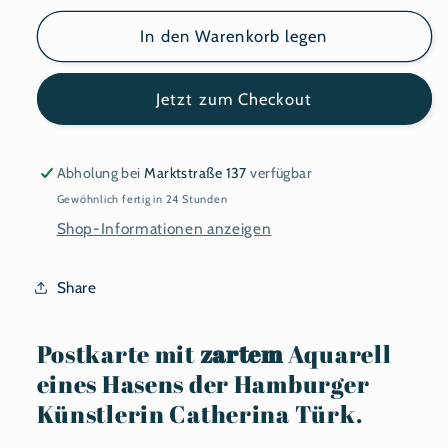
Menge
Menge
für
für
In den Warenkorb legen
Postkarte
Postkarte
Hase
Hase
Jetzt zum Checkout
Illustration
Illustration
Abholung bei
Marktstraße 137
verfügbar
Gewöhnlich fertig in 24 Stunden
Shop-Informationen anzeigen
Share
Postkarte mit
zartem
Aquarell
eines Hasens der Hamburger
Künstlerin Catherina Türk.