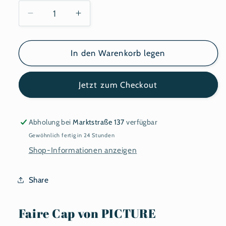
Verringere
Erhöhe
die
die
Menge
Menge
für
für
In den Warenkorb legen
PICTURE
PICTURE
ORGANIC
ORGANIC
Jetzt zum Checkout
CLOTHING
CLOTHING
Cap
Cap
KOTKA
KOTKA
Abholung bei
Marktstraße 137
verfügbar
Gewöhnlich fertig in 24 Stunden
Shop-Informationen anzeigen
Share
Faire Cap von PICTURE