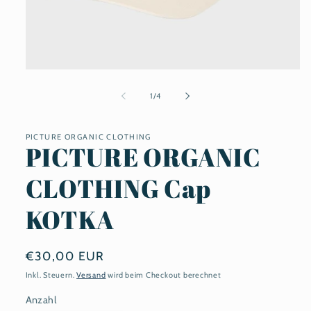
Medien
1
in
von
1
/
4
Modal
öffnen
PICTURE ORGANIC CLOTHING
PICTURE ORGANIC
CLOTHING Cap
KOTKA
Normaler
€30,00 EUR
Preis
Inkl. Steuern.
Versand
wird beim Checkout berechnet
Anzahl
Anzahl